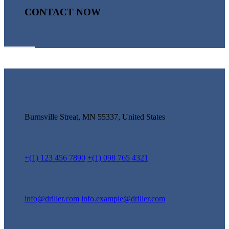
CONTACT NOW
Burnsville Streat, MN 55337, United States
+(1) 123 456 7890
+(1) 098 765 4321
info@driller.com
info.example@driller.com